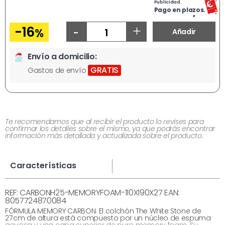
Publicidad.
Ahora
324,71
€
Pago en plazos.
-
+
-16
%
Añadir
Envío a domicilio:
GRATIS
Gastos de envío
Te recomendamos que al recibir el producto lo revises para
confirmar los detalles sobre el mismo, ya que podrás encontrar
información más detallada y actualizada sobre el producto.
Características
REF: CARBONH25-MEMORYFOAM-110X190X27 EAN:
8057724870084
FÓRMULA MEMORY CARBON. El colchón The White Stone de
27 cm de altura está compuesto por un núcleo de espuma
acuosa y una capa superior de puro memory foam. Su