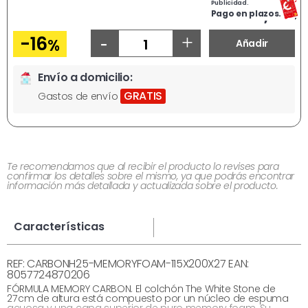
Publicidad.
Ahora
324,71
€
Pago en plazos.
-
+
-16
%
Añadir
Envío a domicilio:
GRATIS
Gastos de envío
Te recomendamos que al recibir el producto lo revises para
confirmar los detalles sobre el mismo, ya que podrás encontrar
información más detallada y actualizada sobre el producto.
Características
REF: CARBONH25-MEMORYFOAM-115X200X27 EAN:
8057724870206
FÓRMULA MEMORY CARBON. El colchón The White Stone de
27 cm de altura está compuesto por un núcleo de espuma
acuosa y una capa superior de puro memory foam. Su