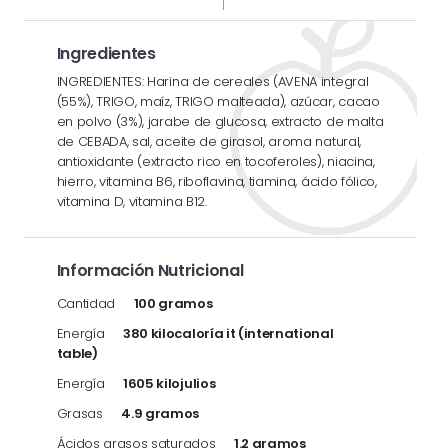
Ingredientes
INGREDIENTES: Harina de cereales (AVENA integral
(55%), TRIGO, maíz, TRIGO malteada), azúcar, cacao
en polvo (3%), jarabe de glucosa, extracto de malta
de CEBADA, sal, aceite de girasol, aroma natural,
antioxidante (extracto rico en tocoferoles), niacina,
hierro, vitamina B6, riboflavina, tiamina, ácido fólico,
vitamina D, vitamina B12.
Información Nutricional
Cantidad
100 gramos
Energía
380 kilocaloría it (international
table)
Energía
1605 kilojulios
Grasas
4.9 gramos
Ácidos grasos saturados
1.2 gramos