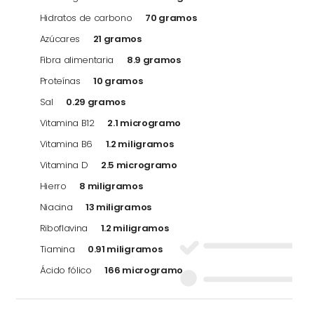
Hidratos de carbono
70 gramos
Azúcares
21 gramos
Fibra alimentaria
8.9 gramos
Proteínas
10 gramos
Sal
0.29 gramos
Vitamina B12
2.1 microgramo
Vitamina B6
1.2 miligramos
Vitamina D
2.5 microgramo
Hierro
8 miligramos
Niacina
13 miligramos
Riboflavina
1.2 miligramos
Tiamina
0.91 miligramos
Ácido fólico
166 microgramo