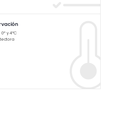
rvación
 0º y 4ºC
tectora