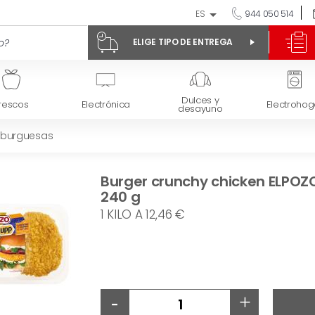
ES
944 050 514
ELIGE TIPO DE ENTREGA
Dulces y
rescos
Electrónica
Electrohog
desayuno
mburguesas
Burger crunchy chicken ELPOZ
240 g
1 KILO A 12,46 €
-
+