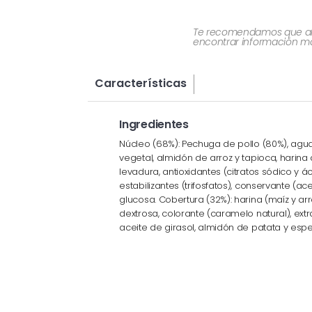
Te recomendamos que al re
encontrar información más
Características
Ingredientes
Núcleo (68%): Pechuga de pollo (80%), agua,
vegetal, almidón de arroz y tapioca, harina d
levadura, antioxidantes (citratos sódico y á
estabilizantes (trifosfatos), conservante (a
glucosa. Cobertura (32%): harina (maíz y arroz
dextrosa, colorante (caramelo natural), ext
aceite de girasol, almidón de patata y espe