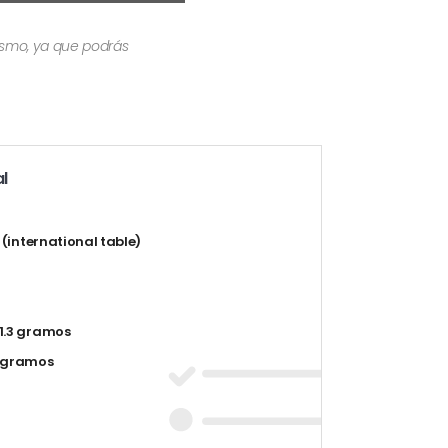
mismo, ya que podrás
l
t (international table)
1.3 gramos
5 gramos