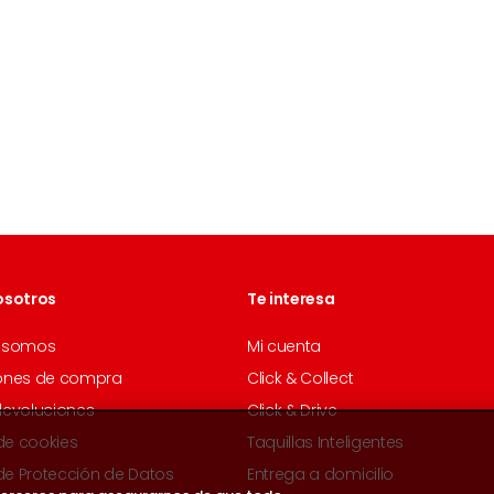
osotros
Te interesa
 somos
Mi cuenta
ones de compra
Click & Collect
devoluciones
Click & Drive
 de cookies
Taquillas Inteligentes
 de Protección de Datos
Entrega a domicilio