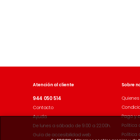
Atención al cliente
Sobre n
944 050 514
Quienes
Condici
Contacto
Pago y 
Ayuda
Política
De lunes a sábado de 9:00 a 22:00h.
Política
Guía de accesibilidad web