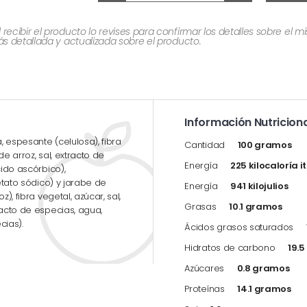
cibir el producto lo revises para confirmar los detalles sobre el 
 detallada y actualizada sobre el producto.
Información Nutriciona
 espesante (celulosa), fibra
Cantidad
100 gramos
e arroz, sal, extracto de
Energía
225 kilocaloría i
cido ascórbico),
cetato sódico) y jarabe de
Energía
941 kilojulios
), fibra vegetal, azúcar, sal,
Grasas
10.1 gramos
racto de especias, agua,
cias).
Ácidos grasos saturados
Hidratos de carbono
19.
Azúcares
0.8 gramos
Proteínas
14.1 gramos