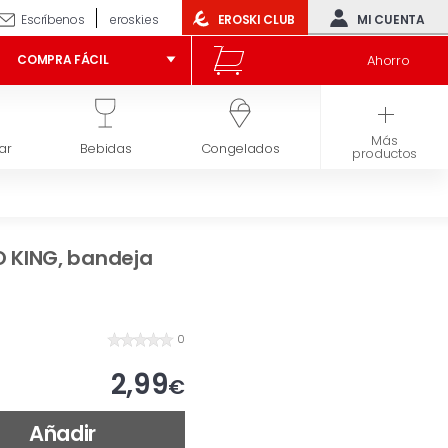
Escríbenos
eroski.es
EROSKI CLUB
MI CUENTA
Ahorro
COMPRA FÁCIL
Más
ar
Bebidas
Congelados
Higiene y belleza
productos
O KING, bandeja
0
2,99
€
Añadir