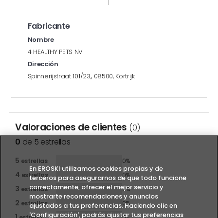
Fabricante
Nombre
4 HEALTHY PETS NV
Dirección
Spinnerijstraat 101/23,, 08500, Kortrijk
Valoraciones de clientes
(0)
0
de 5 estrellas
5
estrellas
0%
En EROSKI utilizamos cookies propias y de
4
estrellas
0%
terceros para asegurarnos de que todo funcione
correctamente, ofrecer el mejor servicio y
3
estrellas
0%
mostrarte recomendaciones y anuncios
2
estrellas
0%
ajustados a tus preferencias. Haciendo clic en
'Configuración', podrás ajustar tus preferencias
1
estrella
0%