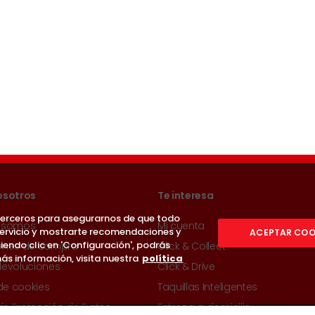
osotros
Te interesa
 terceros para asegurarnos de que todo
 somos
Mi cuenta
servicio y mostrarte recomendaciones y
ACEPTAR COO
iendo clic en 'Configuración', podrás
ones de compra
Click & Collect
ás información, visita nuestra
política
devoluciones
Click & Drive
 de cookies
Taquillas Inteligentes
 de Protección de Datos
Entrega a domicilio