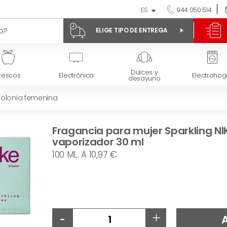
ES
944 050 514
ELIGE TIPO DE ENTREGA
Dulces y
rescos
Electrónica
Electrohog
desayuno
olonia femenina
Fragancia para mujer Sparkling NI
vaporizador 30 ml
100 ML. A 10,97 €
-
+