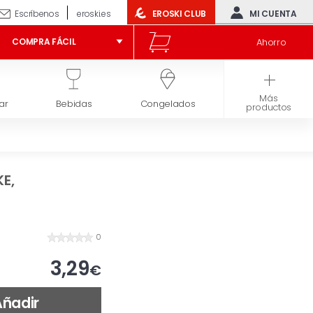
Escríbenos
eroski.es
EROSKI CLUB
MI CUENTA
Ahorro
COMPRA FÁCIL
Más
ar
Bebidas
Congelados
Higiene y belleza
productos
KE,
0
3,29
€
Añadir