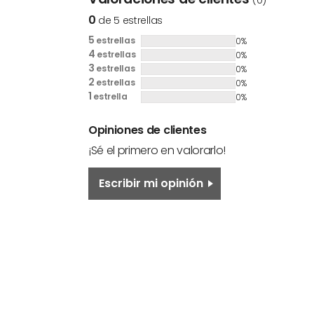
(0)
0
de 5 estrellas
5
estrellas
0%
4
estrellas
0%
3
estrellas
0%
2
estrellas
0%
1
estrella
0%
Opiniones de clientes
¡Sé el primero en valorarlo!
Escribir mi opinión