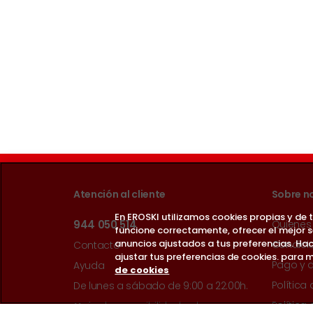
Atención al cliente
Sobre n
En EROSKI utilizamos cookies propias y de
944 050 514
Quienes
funcione correctamente, ofrecer el mejor 
anuncios ajustados a tus preferencias. Hac
Condici
Contacto
ajustar tus preferencias de cookies. para m
Pago y 
Ayuda
de cookies
Política
De lunes a sábado de 9:00 a 22:00h.
Política
Guía de accesibilidad web