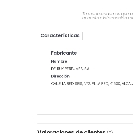
Te recomendamos que al re
encontrar información más
Características
Fabricante
Nombre
DE RUY PERFUMES, S.A
Dirección
CALLE LA RED SEIS, Nº2, P.I. LA RED, 41500, AL
Valoraciones de clientes