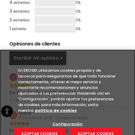
4
estrellas
0%
3
estrellas
0%
2
estrellas
0%
1
estrella
0%
Opiniones de clientes
Escribir mi opinión
En EROSKI utilizamos cookies propias y de
Sergio
terceros para asegurarnos de que todo funcione
S
7 de mayo de 2021
Compra verificada
correctamente, ofrecer el mejor servicio y
mostrarte recomendaciones y anuncios
De 10, además es extremeño!
ajustados a tus preferencias. Haciendo clic en
'Configuración', podrás ajustar tus preferencias
A 2 personas les ha resultado útil esta opinión
de cookies. para más información, visita
nuestra
política de cookies
María
M
15 de enero de 2020
Compra verificada
Configuración
Espectacular, muy muy rica.
ACEPTAR COOKIES
ACEPTAR COOKIES