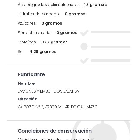
Ácidos grados poliinsaturados
1.7 gramos
Hidratos de carbono
0 gramos
Azúcares
0 gramos
Fibra alimentaria
0 gramos
Proteínas
37.7 gramos
Sal
4.28 gramos
Fabricante
Nombre
JAMONES Y EMBUTIDOS JAEM SA
Dirección
C/ POZO Nº 2, 37320, VILLAR DE GALLIMAZO
Condiciones de conservación
Conservar en lugar fresco y seco. Una