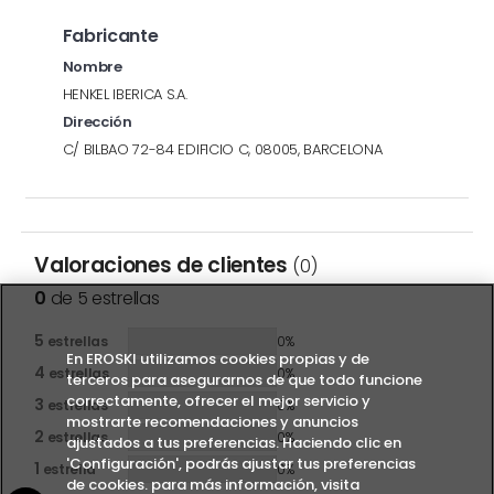
Fabricante
Nombre
HENKEL IBERICA S.A.
Dirección
C/ BILBAO 72-84 EDIFICIO C, 08005, BARCELONA
Valoraciones de clientes
(0)
0
de 5 estrellas
5
estrellas
0%
En EROSKI utilizamos cookies propias y de
4
estrellas
0%
terceros para asegurarnos de que todo funcione
correctamente, ofrecer el mejor servicio y
3
estrellas
0%
mostrarte recomendaciones y anuncios
2
estrellas
0%
ajustados a tus preferencias. Haciendo clic en
'Configuración', podrás ajustar tus preferencias
1
estrella
0%
de cookies. para más información, visita