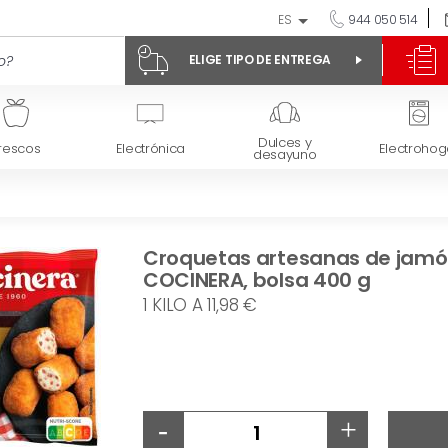
ES
944 050 514
ELIGE TIPO DE ENTREGA
Dulces y
rescos
Electrónica
Electrohog
desayuno
Croquetas artesanas de jamón
COCINERA, bolsa 400 g
1 KILO A 11,98 €
-
+