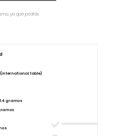
mismo, ya que podrás
l
t (international table)
1.4 gramos
gramos
mos