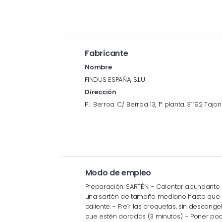
Fabricante
Nombre
FINDUS ESPAÑA, S.L.U.
Dirección
P.I. Berroa. C/ Berroa 13, 1ª planta. 31192 Taj
Modo de empleo
Preparación: SARTÉN: - Calentar abundante 
una sartén de tamaño mediano hasta que 
caliente. - Freír las croquetas, sin desconge
que estén doradas (3 minutos). - Poner po