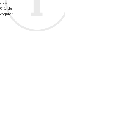
e se
90ºC de
ongelar,