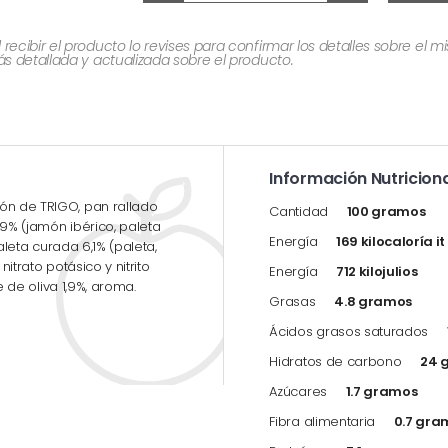
cibir el producto lo revises para confirmar los detalles sobre el 
 detallada y actualizada sobre el producto.
Información Nutriciona
ón de TRIGO, pan rallado
Cantidad
100 gramos
,9% (jamón ibérico, paleta
Energía
169 kilocaloría i
paleta curada 6,1% (paleta,
nitrato potásico y nitrito
Energía
712 kilojulios
te de oliva 1,9%, aroma.
Grasas
4.8 gramos
Ácidos grasos saturados
Hidratos de carbono
24 
Azúcares
1.7 gramos
Fibra alimentaria
0.7 gra