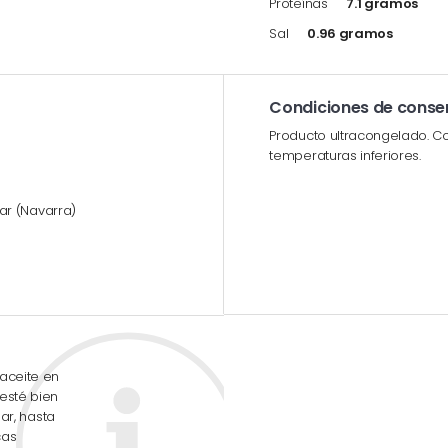
Proteínas
7.1 gramos
Sal
0.96 gramos
Condiciones de conse
Producto ultracongelado. Co
temperaturas inferiores.
onar (Navarra)
aceite en
esté bien
lar, hasta
cas