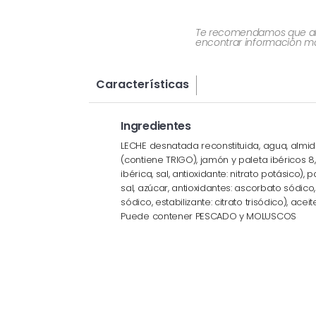
Te recomendamos que al re
encontrar información más
Características
Ingredientes
LECHE desnatada reconstituida, agua, almid
(contiene TRIGO), jamón y paleta ibéricos 8
ibérica, sal, antioxidante: nitrato potásico), 
sal, azúcar, antioxidantes: ascorbato sódico, 
sódico, estabilizante: citrato trisódico), acei
Puede contener PESCADO y MOLUSCOS