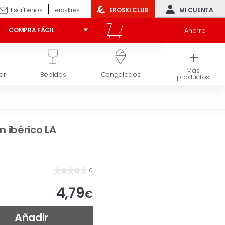
Escríbenos
eroski.es
EROSKI CLUB
MI CUENTA
Ahorro
COMPRA FÁCIL
Más
ar
Bebidas
Congelados
Higiene y belleza
productos
 ibérico LA
0
4,79
€
Añadir