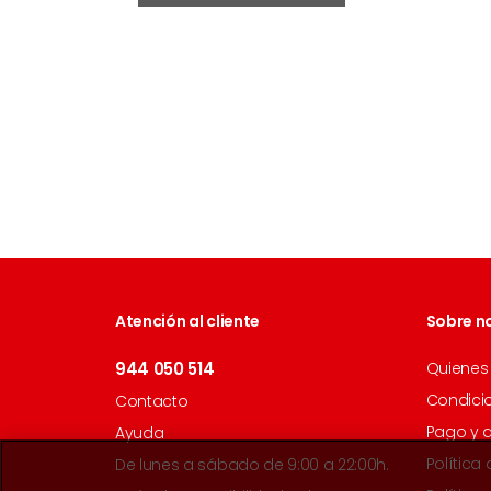
Atención al cliente
Sobre n
944 050 514
Quienes
Condici
Contacto
Pago y 
Ayuda
Política
De lunes a sábado de 9:00 a 22:00h.