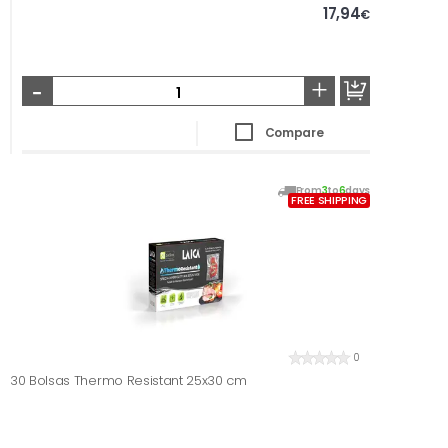
17,94
€
-
+
Compare
From
3
to
6
days
FREE SHIPPING
0
30 Bolsas Thermo Resistant 25x30 cm