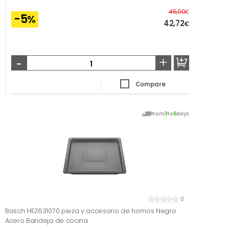
Before
45,00
€
-5
%
42,72
€
-
+
Compare
From
3
to
6
days
0
Bosch HEZ631070 pieza y accesorio de hornos Negro
Acero Bandeja de cocina