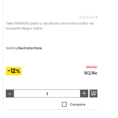
0
Teka 111490016 pieza y accesorio de hornos Vidrio de
la puerta Negro Vidrio
Sold by
Electronix Store
Before
185,00
€
-12
%
162,16
€
-
+
Compare