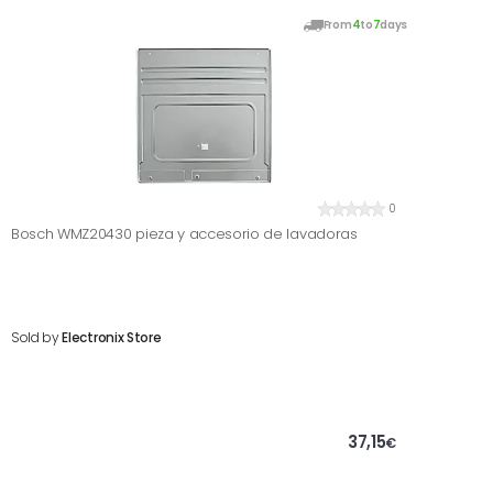
From
4
to
7
days
0
Bosch WMZ20430 pieza y accesorio de lavadoras
Sold by
Electronix Store
37,15
€