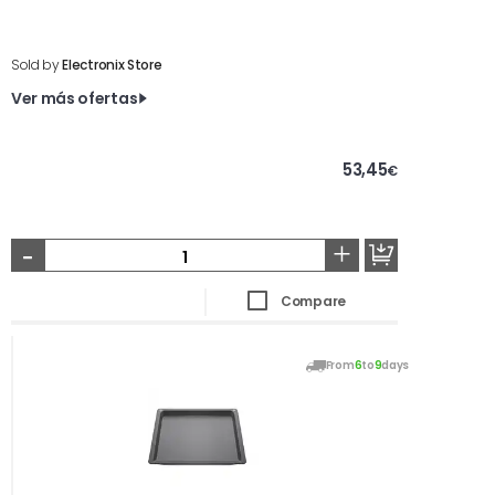
Sold by
Electronix Store
Ver más ofertas
53,45
€
-
+
Compare
From
6
to
9
days