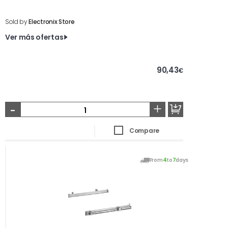
Sold by
Electronix Store
Ver más ofertas
90,43
€
-
+
Compare
From
4
to
7
days