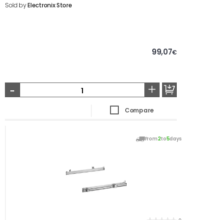
Sold by
Electronix Store
99,07
€
-
+
Compare
From
2
to
5
days