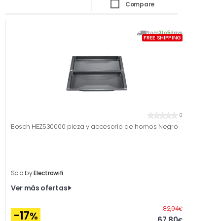
Compare
From
3
to
5
days
FREE SHIPPING
0
Bosch HEZ530000 pieza y accesorio de hornos Negro
Sold by
Electrowifi
Ver más ofertas
Before
82,04
€
-17
%
67,80
€