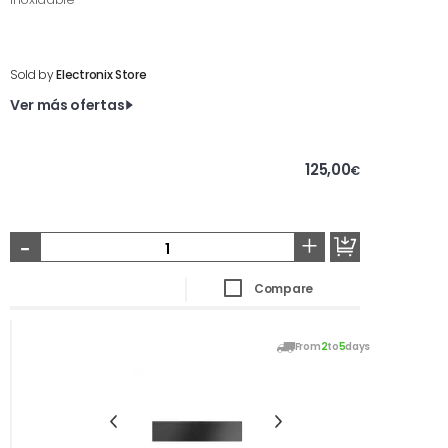
Sold by
Electronix Store
Ver más ofertas
125,00
€
-
+
Compare
From
2
to
5
days