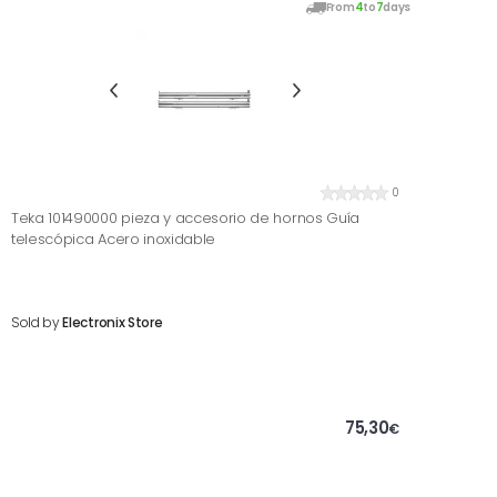
From
4
to
7
days
0
Teka 101490000 pieza y accesorio de hornos Guía
telescópica Acero inoxidable
Sold by
Electronix Store
75,30
€