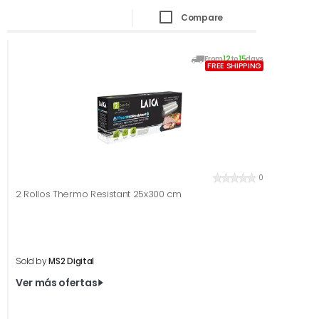
Compare
From
12
to
15
days
FREE SHIPPING
0
2 Rollos Thermo Resistant 25x300 cm
Sold by
MS2 Digital
Ver más ofertas