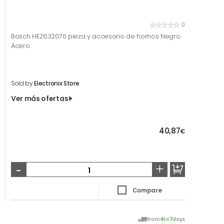
0
Bosch HEZ632070 pieza y accesorio de hornos Negro
Acero
Sold by
Electronix Store
Ver más ofertas
40,87
€
-
+
Compare
From
4
to
7
days