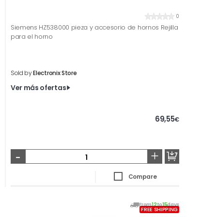
0
Siemens HZ538000 pieza y accesorio de hornos Rejilla
para el horno
Sold by
Electronix Store
Ver más ofertas
69,55
€
-
+
Compare
From
12
to
15
days
FREE SHIPPING