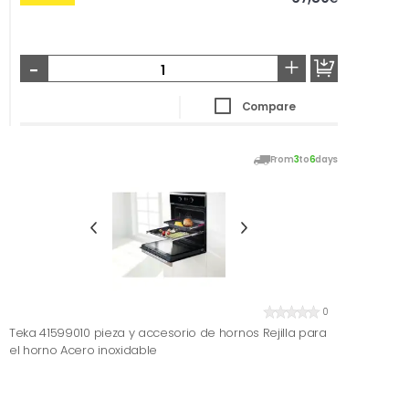
-
+
Compare
From
3
to
6
days
0
Teka 41599010 pieza y accesorio de hornos Rejilla para
el horno Acero inoxidable