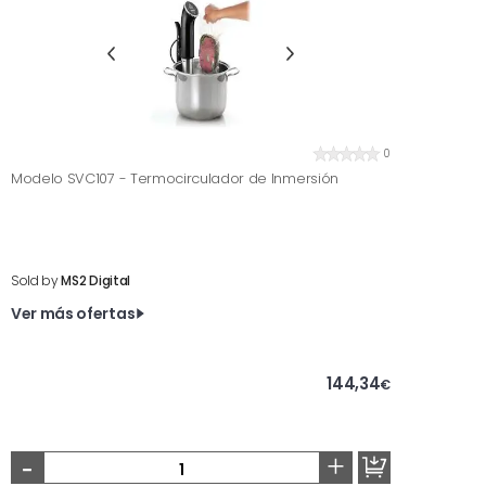
0
Modelo SVC107 - Termocirculador de Inmersión
Sold by
MS2 Digital
Ver más ofertas
144,34
€
-
+