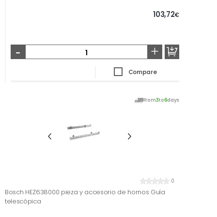
103,72
€
-
+
Compare
From
3
to
6
days
0
Bosch HEZ638000 pieza y accesorio de hornos Guía
telescópica