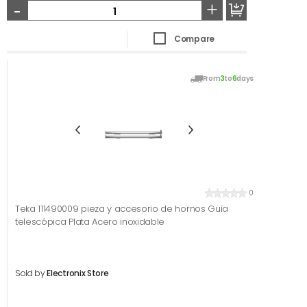
-
+
Compare
From
3
to
6
days
0
Teka 111490009 pieza y accesorio de hornos Guía
telescópica Plata Acero inoxidable
Sold by
Electronix Store