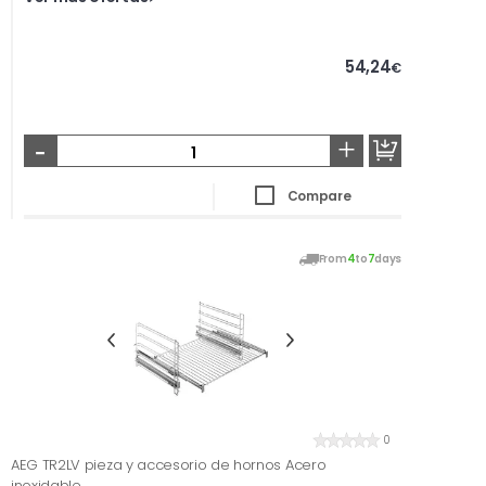
54,24
€
-
+
Compare
From
4
to
7
days
0
AEG TR2LV pieza y accesorio de hornos Acero
inoxidable