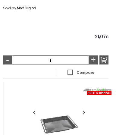
Sold by
MS2 Digital
21,07
€
-
+
Compare
From
5
to
8
days
FREE SHIPPING