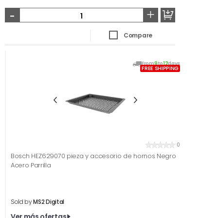
-
+
Compare
From
9
to
12
days
FREE SHIPPING
0
Bosch HEZ629070 pieza y accesorio de hornos Negro
Acero Parrilla
Sold by
MS2 Digital
Ver más ofertas