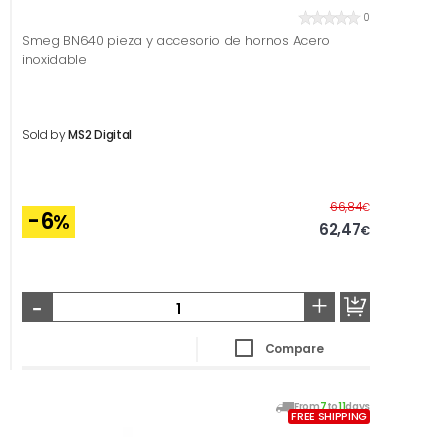
0
Smeg BN640 pieza y accesorio de hornos Acero
inoxidable
Sold by
MS2 Digital
Before
66,84
€
-6
%
62,47
€
-
+
Compare
From
7
to
11
days
FREE SHIPPING