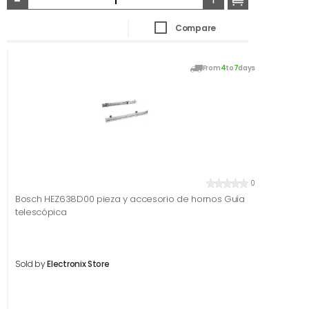
Compare
From
4
to
7
days
0
Bosch HEZ638D00 pieza y accesorio de hornos Guía
telescópica
Sold by
Electronix Store